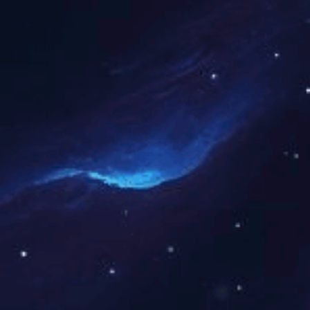
上一个
2-甲基-6-叔丁基苯酚
下一个
2,4-二叔戊基苯酚
爱游戏ayx·(中国)官方网站