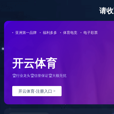
爱游戏ayx·(中国)官方网站
爱游戏ayx·(中国)官方网站
爱游戏ayx·(中国)官方网站-AYX.COM
产品中心
新闻动态
环保专栏
服务支持
联系我们