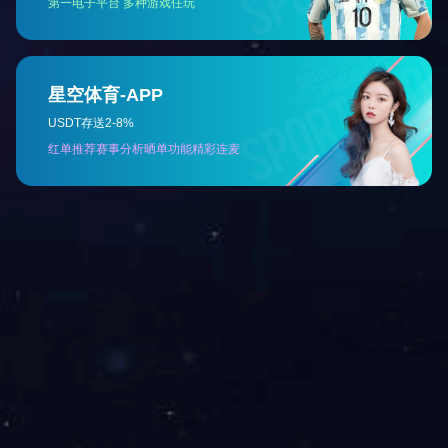
客户留言
留言应用名称：
客户留言
描述：
*
留言内容：
姓名：
性别：
男
女
手机：
电话：
传真：
邮箱：