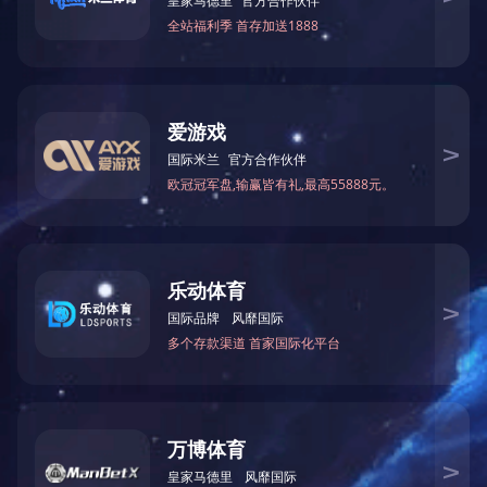
2023年3月份排污许可证
访问量：




请点击查看：
上一个
:
危险废物环境防治信息
下一个
:
2023年第一季度排污许可证
上一个
:
危险废物环境防治信息
下一个
:
2023年第一季度排污许可证
爱游戏ayx·(中国)官方网站