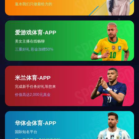
*
留言内容：
姓名：
性别：
男
女
手机：
电话：
传真：
邮箱：
地址：
邮编：
*
验证码：