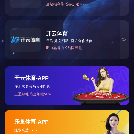
联系方式
地址：东营港经济开发区
电话：0546-8879126
公司邮箱：kehongchem@126.com
微信公众号
欢迎关注我们的官方公众号
客户留言
留言应用名称：
客户留言
描述：